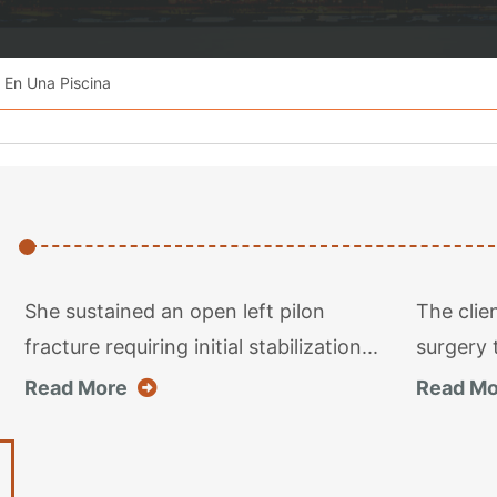
 En Una Piscina
She sustained an open left pilon
The clie
fracture requiring initial stabilization...
surgery t
about this case result
Read More
Read Mo