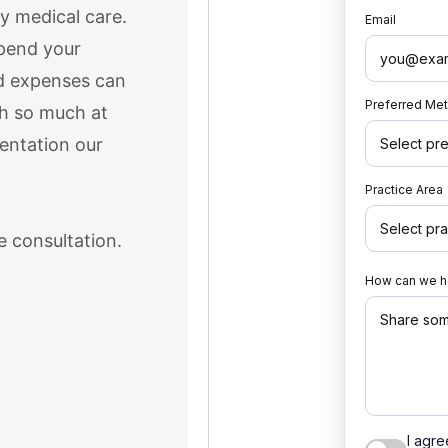
ty medical care.
upend your
ld expenses can
h so much at
sentation our
e consultation.