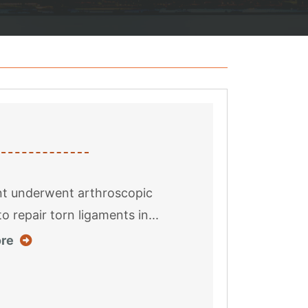
nt underwent arthroscopic
o repair torn ligaments in...
about this case result
re