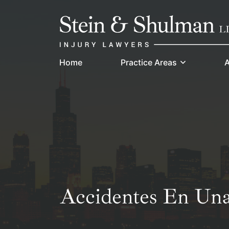
Skip
Return home
to
content
Home
Practice Areas
A
Accidentes En Una