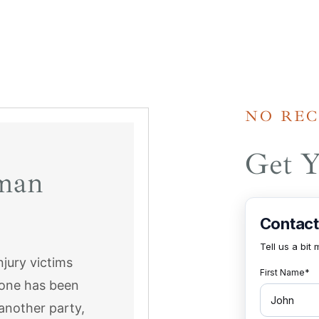
NO REC
Get Y
lman
njury victims
d one has been
another party,