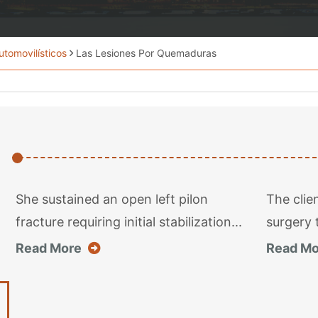
tomovilísticos
Las Lesiones Por Quemaduras
She sustained an open left pilon
The clie
fracture requiring initial stabilization...
surgery t
about this case result
Read More
Read Mo