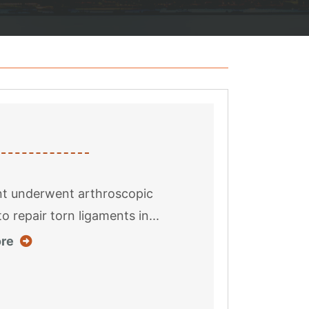
nt underwent arthroscopic
o repair torn ligaments in...
about this case result
re