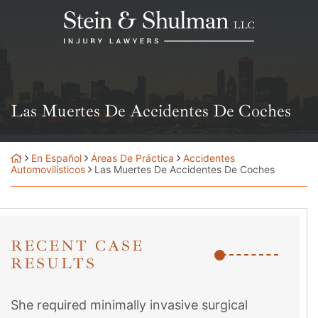
Skip
Return home
to
content
Las Muertes De Accidentes De Coches
En Español
Áreas De Práctica
Accidentes
Automovilísticos
Las Muertes De Accidentes De Coches
RECENT CASE
RESULTS
She required minimally invasive surgical