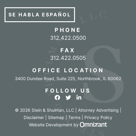
SE HABLA ESPAÑOL
PHONE
Call our office
312.422.0500
FAX
312.422.0505
OFFICE LOCATION
3400 Dundee Road, Suite 225
,
Northbrook
,
IL
60062
FOLLOW US
View our profile on Facebook
View our feed on Twitter
View our firm profile o
© 2026 Stein & Shulman, LLC | Attorney Advertising |
Disclaimer
|
Sitemap
|
Terms
|
Privacy Policy
Omnizant - Vi
Website Development
by