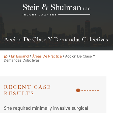
Skip
Return home
to
content
Acción De Clase Y Demandas Colectivas
En Español
Áreas De Práctica
Acción De Clase Y
Demandas Colectivas
RECENT CASE
RESULTS
She required minimally invasive surgical