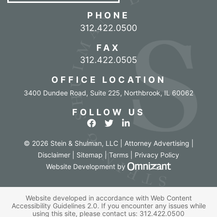
PHONE
Call our office
312.422.0500
FAX
312.422.0505
OFFICE LOCATION
3400 Dundee Road, Suite 225
,
Northbrook
,
IL
60062
FOLLOW US
View our profile on Facebook
View our feed on Twitter
View our firm profile o
© 2026 Stein & Shulman, LLC | Attorney Advertising |
Disclaimer
|
Sitemap
|
Terms
|
Privacy Policy
Omnizant - Vi
Website Development
by
Website developed in accordance with Web Content
Accessibility Guidelines 2.0.
If you encounter any issues while
using this site, please contact us:
312.422.0500