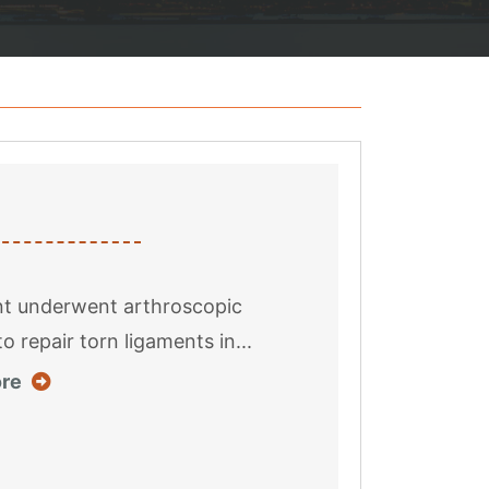
nt underwent arthroscopic
o repair torn ligaments in...
about this case result
re