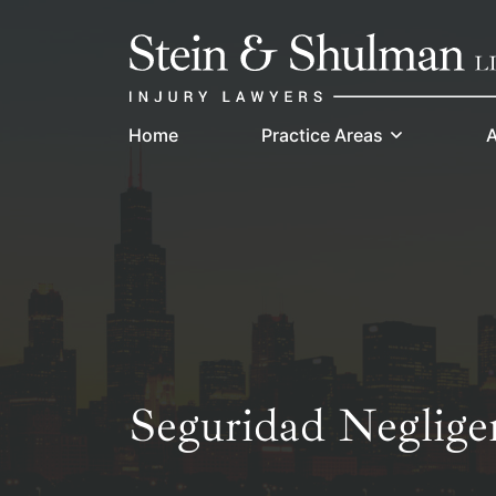
Skip
Return home
to
content
Home
Practice Areas
A
Seguridad Neglige