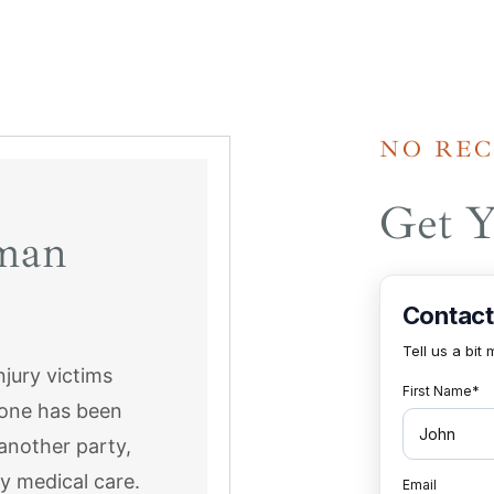
NO REC
Get Y
lman
njury victims
d one has been
another party,
ty medical care.