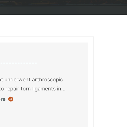
nt underwent arthroscopic
o repair torn ligaments in...
about this case result
re